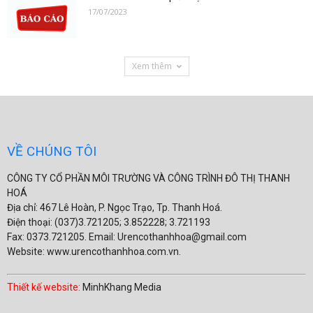
17/07/2023
Xem thêm
VỀ CHÚNG TÔI
CÔNG TY CỔ PHẦN MÔI TRƯỜNG VÀ CÔNG TRÌNH ĐÔ THỊ THANH
HOÁ
Địa chỉ: 467 Lê Hoàn, P. Ngọc Trạo, Tp. Thanh Hoá.
Điện thoại: (037)3.721205; 3.852228; 3.721193
Fax: 0373.721205. Email: Urencothanhhoa@gmail.com
Website: www.urencothanhhoa.com.vn.
Thiết kế website:
MinhKhang Media