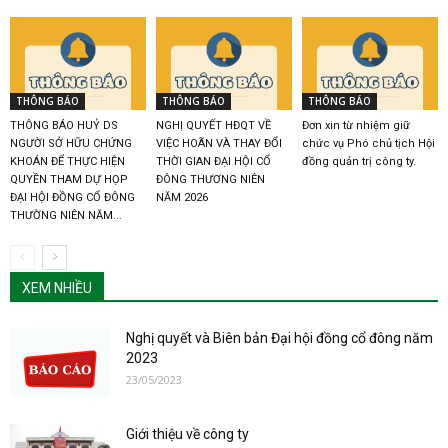
THÔNG BÁO
THÔNG BÁO
THÔNG BÁO
THÔNG BÁO HUỶ DS
NGHỊ QUYẾT HĐQT VỀ
Đơn xin từ nhiệm giữ
NGƯỜI SỞ HỮU CHỨNG
VIỆC HOÃN VÀ THAY ĐỔI
chức vụ Phó chủ tịch Hội
KHOÁN ĐỂ THỰC HIỆN
THỜI GIAN ĐẠI HỘI CỔ
đồng quản trị công ty.
QUYỀN THAM DỰ HỌP
ĐÔNG THƯƠNG NIÊN
ĐẠI HỘI ĐỒNG CỔ ĐÔNG
NĂM 2026
THƯỜNG NIÊN NĂM...
XEM NHIỀU
Nghị quyết và Biên bản Đại hội đồng cổ đông năm
2023
23/05/2023
Giới thiệu về công ty