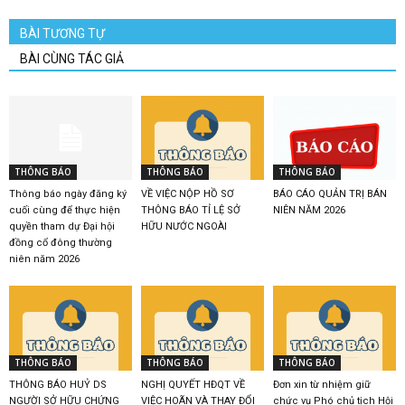
BÀI TƯƠNG TỰ
BÀI CÙNG TÁC GIẢ
THÔNG BÁO
THÔNG BÁO
THÔNG BÁO
Thông báo ngày đăng ký
VỀ VIỆC NỘP HỒ SƠ
BÁO CÁO QUẢN TRỊ BÁN
cuối cùng để thực hiện
THÔNG BÁO TỈ LỆ SỞ
NIÊN NĂM 2026
quyền tham dự Đại hội
HỮU NƯỚC NGOÀI
đồng cổ đông thường
niên năm 2026
THÔNG BÁO
THÔNG BÁO
THÔNG BÁO
THÔNG BÁO HUỶ DS
NGHỊ QUYẾT HĐQT VỀ
Đơn xin từ nhiệm giữ
NGƯỜI SỞ HỮU CHỨNG
VIỆC HOÃN VÀ THAY ĐỔI
chức vụ Phó chủ tịch Hội