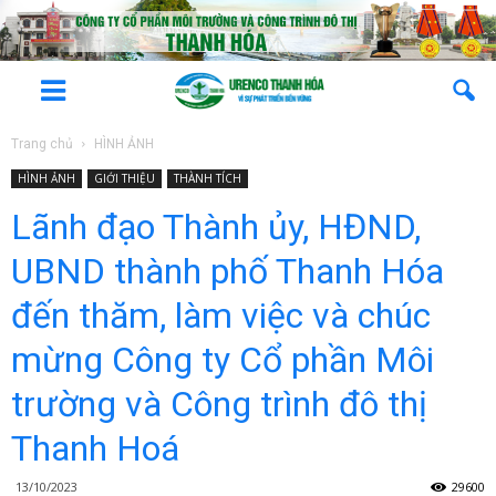
Trang chủ
HÌNH ẢNH
HÌNH ẢNH
GIỚI THIỆU
THÀNH TÍCH
Lãnh đạo Thành ủy, HĐND,
UBND thành phố Thanh Hóa
đến thăm, làm việc và chúc
mừng Công ty Cổ phần Môi
trường và Công trình đô thị
Thanh Hoá
13/10/2023
29600