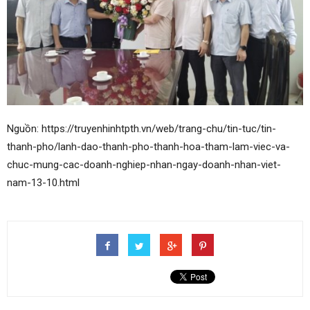
Nguồn: https://truyenhinhtpth.vn/web/trang-chu/tin-tuc/tin-
thanh-pho/lanh-dao-thanh-pho-thanh-hoa-tham-lam-viec-va-
chuc-mung-cac-doanh-nghiep-nhan-ngay-doanh-nhan-viet-
nam-13-10.html