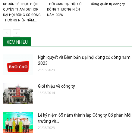
KHOÁN ĐỂ THỰC HIỆN
THỜI GIAN ĐẠI HỘI CỔ
đồng quản trị công ty.
QUYỀN THAM DỰ HỌP
ĐÔNG THƯƠNG NIÊN
ĐẠI HỘI ĐỒNG CỔ ĐÔNG
NĂM 2026
THƯỜNG NIÊN NĂM...
XEM NHIỀU
Nghị quyết và Biên bản Đại hội đồng cổ đông năm
2023
23/05/2023
Giới thiệu về công ty
18/08/2014
Lễ kỷ niệm 65 năm thành lập Công ty Cổ phần Môi
trường và...
21/08/2023