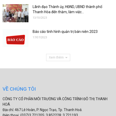
Lãnh đạo Thành ủy, HĐND, UBND thành phố
Thanh Hóa đến thăm, làm việc...
13/10/2023
Báo cáo tình hình quản trị bán niên 2023
17/07/2023
Xem thêm
VỀ CHÚNG TÔI
CÔNG TY CỔ PHẦN MÔI TRƯỜNG VÀ CÔNG TRÌNH ĐÔ THỊ THANH
HOÁ
Địa chỉ: 467 Lê Hoàn, P. Ngọc Trạo, Tp. Thanh Hoá.
Điện thoại: (037)3.721205; 3.852228; 3.721193