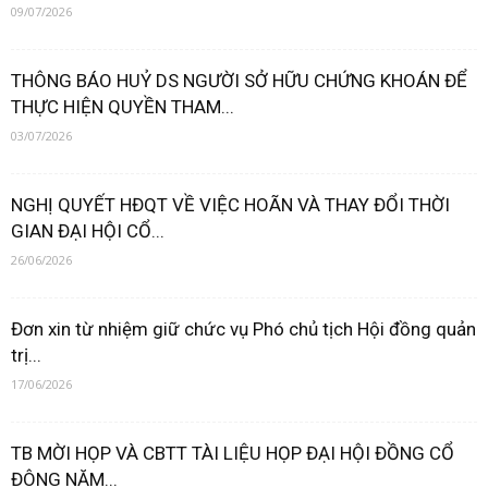
09/07/2026
THÔNG BÁO HUỶ DS NGƯỜI SỞ HỮU CHỨNG KHOÁN ĐỂ
THỰC HIỆN QUYỀN THAM...
03/07/2026
NGHỊ QUYẾT HĐQT VỀ VIỆC HOÃN VÀ THAY ĐỔI THỜI
GIAN ĐẠI HỘI CỔ...
26/06/2026
Đơn xin từ nhiệm giữ chức vụ Phó chủ tịch Hội đồng quản
trị...
17/06/2026
TB MỜI HỌP VÀ CBTT TÀI LIỆU HỌP ĐẠI HỘI ĐỒNG CỔ
ĐÔNG NĂM...