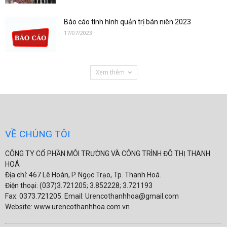
Báo cáo tình hình quản trị bán niên 2023
17/07/2023
Xem thêm
VỀ CHÚNG TÔI
CÔNG TY CỔ PHẦN MÔI TRƯỜNG VÀ CÔNG TRÌNH ĐÔ THỊ THANH
HOÁ
Địa chỉ: 467 Lê Hoàn, P. Ngọc Trạo, Tp. Thanh Hoá.
Điện thoại: (037)3.721205; 3.852228; 3.721193
Fax: 0373.721205. Email: Urencothanhhoa@gmail.com
Website: www.urencothanhhoa.com.vn.