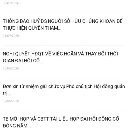
09/07/2026
THÔNG BÁO HUỶ DS NGƯỜI SỞ HỮU CHỨNG KHOÁN ĐỂ
THỰC HIỆN QUYỀN THAM...
03/07/2026
NGHỊ QUYẾT HĐQT VỀ VIỆC HOÃN VÀ THAY ĐỔI THỜI
GIAN ĐẠI HỘI CỔ...
26/06/2026
Đơn xin từ nhiệm giữ chức vụ Phó chủ tịch Hội đồng quản
trị...
17/06/2026
TB MỜI HỌP VÀ CBTT TÀI LIỆU HỌP ĐẠI HỘI ĐỒNG CỔ
ĐÔNG NĂM...