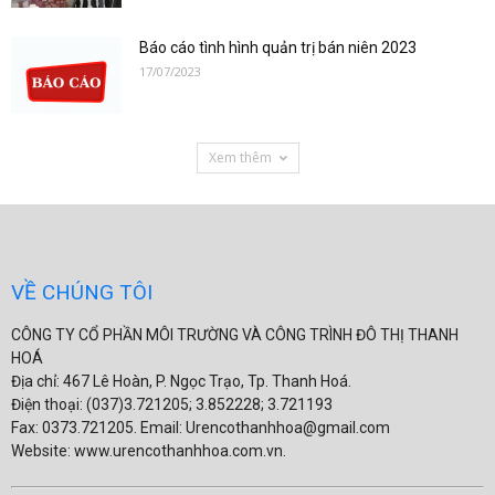
Báo cáo tình hình quản trị bán niên 2023
17/07/2023
Xem thêm
VỀ CHÚNG TÔI
CÔNG TY CỔ PHẦN MÔI TRƯỜNG VÀ CÔNG TRÌNH ĐÔ THỊ THANH
HOÁ
Địa chỉ: 467 Lê Hoàn, P. Ngọc Trạo, Tp. Thanh Hoá.
Điện thoại: (037)3.721205; 3.852228; 3.721193
Fax: 0373.721205. Email: Urencothanhhoa@gmail.com
Website: www.urencothanhhoa.com.vn.