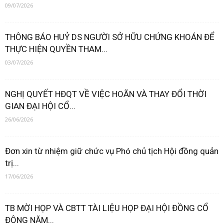
09/07/2026
THÔNG BÁO HUỶ DS NGƯỜI SỞ HỮU CHỨNG KHOÁN ĐỂ
THỰC HIỆN QUYỀN THAM...
03/07/2026
NGHỊ QUYẾT HĐQT VỀ VIỆC HOÃN VÀ THAY ĐỔI THỜI
GIAN ĐẠI HỘI CỔ...
26/06/2026
Đơn xin từ nhiệm giữ chức vụ Phó chủ tịch Hội đồng quản
trị...
17/06/2026
TB MỜI HỌP VÀ CBTT TÀI LIỆU HỌP ĐẠI HỘI ĐỒNG CỔ
ĐÔNG NĂM...