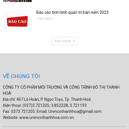
Báo cáo tình hình quản trị bán niên 2023
17/07/2023
Xem thêm
VỀ CHÚNG TÔI
CÔNG TY CỔ PHẦN MÔI TRƯỜNG VÀ CÔNG TRÌNH ĐÔ THỊ THANH
HOÁ
Địa chỉ: 467 Lê Hoàn, P. Ngọc Trạo, Tp. Thanh Hoá.
Điện thoại: (037)3.721205; 3.852228; 3.721193
Fax: 0373.721205. Email: Urencothanhhoa@gmail.com
Website: www.urencothanhhoa.com.vn.