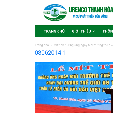
TRANG CHỦ
GIỚI THIỆU
THÔN
Trang chủ
Mít tinh hưởng ứng ngày Môi trường thế giới
08062014-1