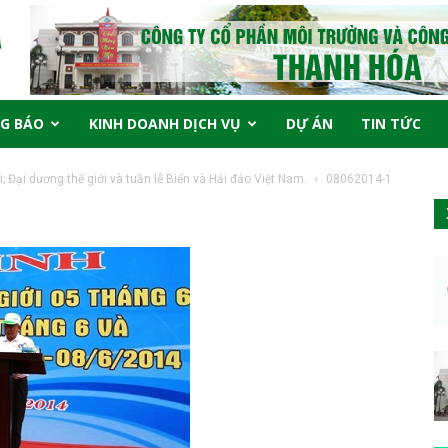
G BÁO
KINH DOANH DỊCH VỤ
DỰ ÁN
TIN TỨC
; Đại dương thế giới và tuần lễ Biển và Hải đảo Việt Nam.
08062014-1