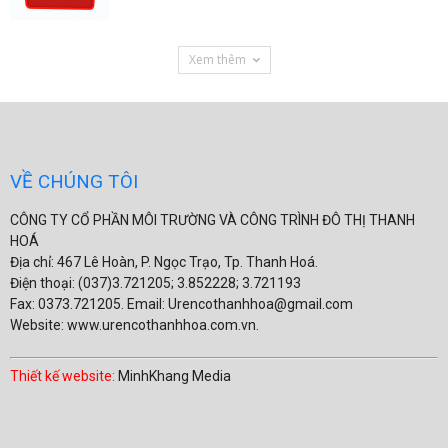
Xem thêm
VỀ CHÚNG TÔI
CÔNG TY CỔ PHẦN MÔI TRƯỜNG VÀ CÔNG TRÌNH ĐÔ THỊ THANH
HOÁ
Địa chỉ: 467 Lê Hoàn, P. Ngọc Trạo, Tp. Thanh Hoá.
Điện thoại: (037)3.721205; 3.852228; 3.721193
Fax: 0373.721205. Email: Urencothanhhoa@gmail.com
Website: www.urencothanhhoa.com.vn.
Thiết kế website:
MinhKhang Media