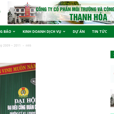
G BÁO
KINH DOANH DỊCH VỤ
DỰ ÁN
TIN TỨC
 kỳ 2009 – 2011
mt6