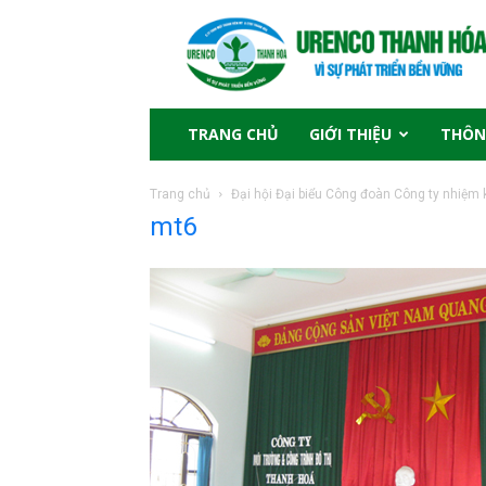
TRANG CHỦ
GIỚI THIỆU
THÔN
Trang chủ
Đại hội Đại biểu Công đoàn Công ty nhiệm
mt6