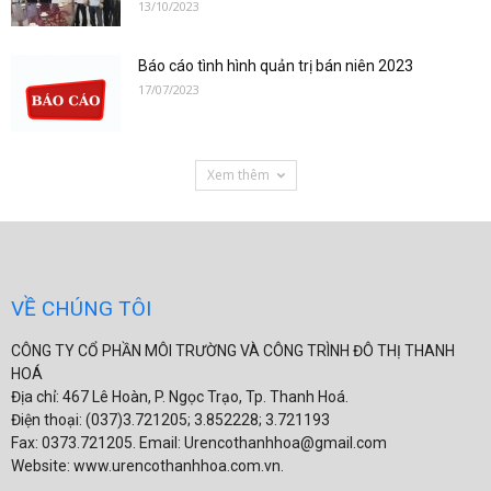
13/10/2023
Báo cáo tình hình quản trị bán niên 2023
17/07/2023
Xem thêm
VỀ CHÚNG TÔI
CÔNG TY CỔ PHẦN MÔI TRƯỜNG VÀ CÔNG TRÌNH ĐÔ THỊ THANH
HOÁ
Địa chỉ: 467 Lê Hoàn, P. Ngọc Trạo, Tp. Thanh Hoá.
Điện thoại: (037)3.721205; 3.852228; 3.721193
Fax: 0373.721205. Email: Urencothanhhoa@gmail.com
Website: www.urencothanhhoa.com.vn.