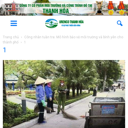
Trang chủ
Công nhân tuần tra: Mô hình bảo vệ môi trường và bình yên cho
thành phố
1
1