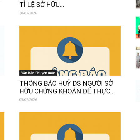
TỈ LỆ SỞ HỮU...
30/07/2026
Văn bản Chuyên môn
THÔNG BÁO HUỶ DS NGƯỜI SỞ
HỮU CHỨNG KHOÁN ĐỂ THỰC...
03/07/2026