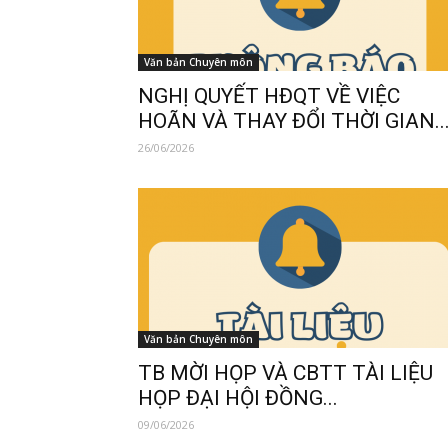
Văn bản Chuyên môn
NGHỊ QUYẾT HĐQT VỀ VIỆC
HOÃN VÀ THAY ĐỔI THỜI GIAN..
26/06/2026
Văn bản Chuyên môn
TB MỜI HỌP VÀ CBTT TÀI LIỆU
HỌP ĐẠI HỘI ĐỒNG...
09/06/2026