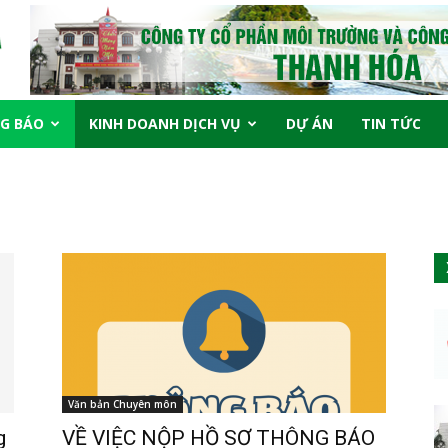
G BÁO
KINH DOANH DỊCH VỤ
DỰ ÁN
TIN TỨC
Văn bản Chuyên môn
g
VỀ VIỆC NỘP HỒ SƠ THÔNG BÁO