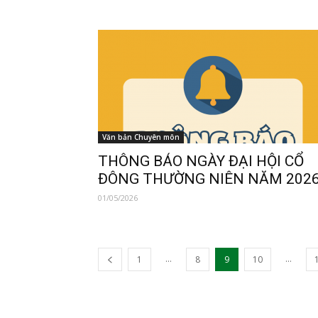
Văn bản Chuyên môn
THÔNG BÁO NGÀY ĐẠI HỘI CỔ
ĐÔNG THƯỜNG NIÊN NĂM 202
01/05/2026
...
...
1
8
9
10