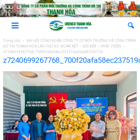
Trang chủ
ĐẠI HỘI CÔNG ĐOÀN CÔNG TY CP MÔI TRƯỜNG VÀ CÔNG TRÌNH
ĐÔ THỊ THANH HÓA LẦN THỨ XV: ĐOÀN KẾT – ĐỔI MỚI – PHÁT TRIỂN
z7240699267768_700f20afa58ec237519a06ad81f36724
z7240699267768_700f20afa58ec237519