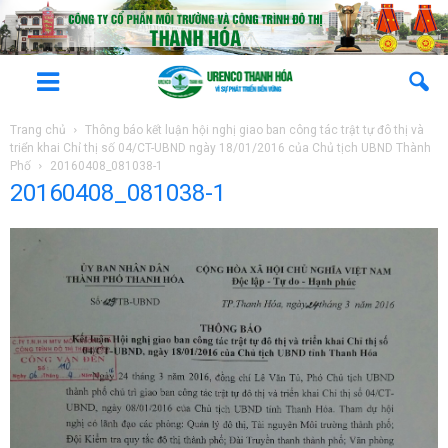
Trang chủ
Thông báo kết luận hội nghị giao ban công tác trật tự đô thị và
triển khai Chỉ thị số 04/CT-UBND ngày 18/01/2016 của Chủ tịch UBND Thành
Phố
20160408_081038-1
20160408_081038-1