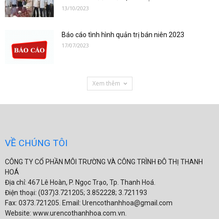
13/10/2023
Báo cáo tình hình quản trị bán niên 2023
17/07/2023
Xem thêm
VỀ CHÚNG TÔI
CÔNG TY CỔ PHẦN MÔI TRƯỜNG VÀ CÔNG TRÌNH ĐÔ THỊ THANH
HOÁ
Địa chỉ: 467 Lê Hoàn, P. Ngọc Trạo, Tp. Thanh Hoá.
Điện thoại: (037)3.721205; 3.852228; 3.721193
Fax: 0373.721205. Email: Urencothanhhoa@gmail.com
Website: www.urencothanhhoa.com.vn.