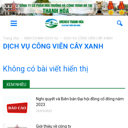
Trang chủ
KINH DOANH DỊCH VỤ
DỊCH VỤ CÔNG VIÊN CÂY XANH
DỊCH VỤ CÔNG VIÊN CÂY XANH
Không có bài viết hiển thị
XEM NHIỀU
Nghị quyết và Biên bản Đại hội đồng cổ đông năm
2023
23/05/2023
Giới thiệu về công ty