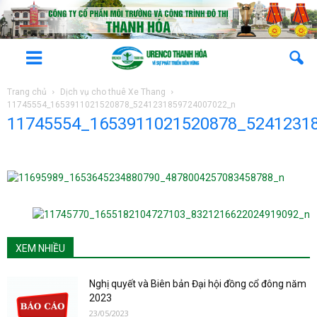
Trang chủ
Dịch vụ cho thuê Xe Thang
11745554_1653911021520878_5241231859724007022_n
11745554_1653911021520878_5241231
XEM NHIỀU
Nghị quyết và Biên bản Đại hội đồng cổ đông năm
2023
23/05/2023