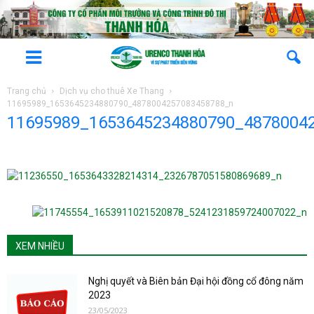
Trang chủ
Dịch vụ cho thuê Xe Thang
11695989_1653645234880790_4878004257083458788_n
11695989_1653645234880790_4878004
XEM NHIỀU
Nghị quyết và Biên bản Đại hội đồng cổ đông năm
2023
23/05/2023