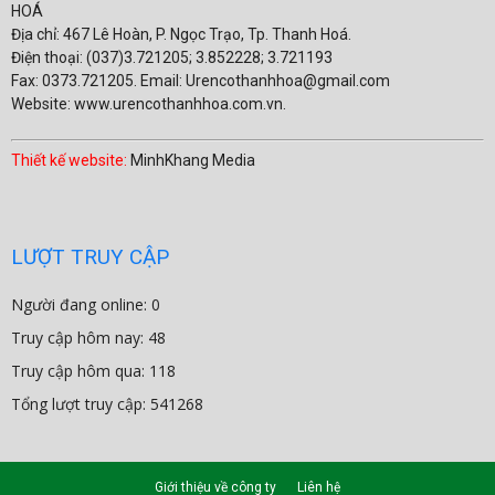
HOÁ
Địa chỉ: 467 Lê Hoàn, P. Ngọc Trạo, Tp. Thanh Hoá.
Điện thoại: (037)3.721205; 3.852228; 3.721193
Fax: 0373.721205. Email: Urencothanhhoa@gmail.com
Website: www.urencothanhhoa.com.vn.
Thiết kế website:
MinhKhang Media
LƯỢT TRUY CẬP
Người đang online: 0
Truy cập hôm nay: 48
Truy cập hôm qua: 118
Tổng lượt truy cập: 541268
Giới thiệu về công ty
Liên hệ