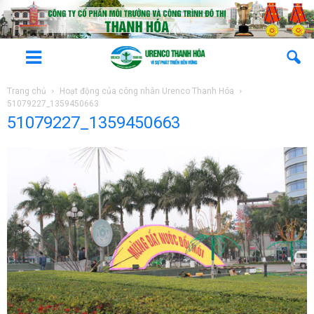
Trang chủ
Hoạt động của công nhân Urenco Thanh Hóa
51079227_1359450663
51079227_1359450663