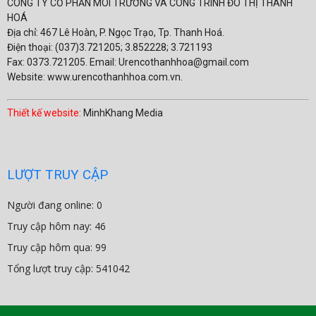
CÔNG TY CỔ PHẦN MÔI TRƯỜNG VÀ CÔNG TRÌNH ĐÔ THỊ THANH
HOÁ
Địa chỉ: 467 Lê Hoàn, P. Ngọc Trạo, Tp. Thanh Hoá.
Điện thoại: (037)3.721205; 3.852228; 3.721193
Fax: 0373.721205. Email: Urencothanhhoa@gmail.com
Website: www.urencothanhhoa.com.vn.
Thiết kế website:
MinhKhang Media
LƯỢT TRUY CẬP
Người đang online: 0
Truy cập hôm nay: 46
Truy cập hôm qua: 99
Tổng lượt truy cập: 541042