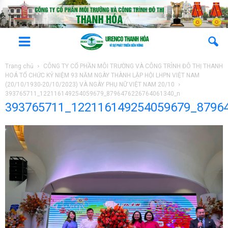
Trang chủ
CÔNG TY CỔ PHẦN MÔI TRƯỜNG VÀ CÔNG TRÌNH ĐÔ THỊ THANH
HOÁ TỔ CHỨC KỶ NIỆM 93 NĂM NGÀY THÀNH LẬP HỘI LHPN VIỆT NAM
(20/10/1930-20/10/2023) VÀ NGÀY PHỤ NỮ VIỆT NAM 20/10
393765711_122116149254059679_8796476226764061340_n
393765711_122116149254059679_8796