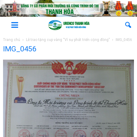
Trang chủ
Lễ trao tặng cup vàng “Vì sự phát triển cộng đồng”
IMG_0456
IMG_0456