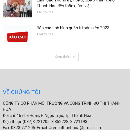
Lãnh đạo Thành ủy, HĐND, UBND thành phố
Thanh Hóa đến thăm, làm việc...
13/10/2023
Báo cáo tình hình quản trị bán niên 2023
17/07/2023
Xem thêm
VỀ CHÚNG TÔI
CÔNG TY CỔ PHẦN MÔI TRƯỜNG VÀ CÔNG TRÌNH ĐÔ THỊ THANH
HOÁ
Địa chỉ: 467 Lê Hoàn, P. Ngọc Trạo, Tp. Thanh Hoá.
Điện thoại: (037)3.721205; 3.852228; 3.721193
Fax: 0373.721205. Email: Urencothanhhoa@gmail.com