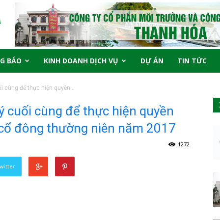
G BÁO
KINH DOANH DỊCH VỤ
DỰ ÁN
TIN TỨC
i cùng để thực hiện quyền...
ý cuối cùng để thực hiện quyền
 cổ đông thường niên năm 2017
1272
witter