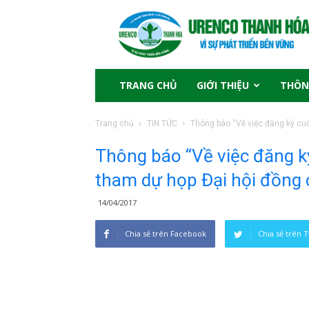
TRANG CHỦ
GIỚI THIỆU
THÔN
Trang chủ
TIN TỨC
Thông báo “Về việc đăng ký cuố
Thông báo “Về việc đăng k
tham dự họp Đại hội đồng
14/04/2017
Chia sẻ trên Facebook
Chia sẻ trên T