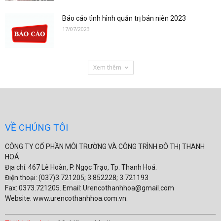
Báo cáo tình hình quản trị bán niên 2023
17/07/2023
Xem thêm
VỀ CHÚNG TÔI
CÔNG TY CỔ PHẦN MÔI TRƯỜNG VÀ CÔNG TRÌNH ĐÔ THỊ THANH
HOÁ
Địa chỉ: 467 Lê Hoàn, P. Ngọc Trạo, Tp. Thanh Hoá.
Điện thoại: (037)3.721205; 3.852228; 3.721193
Fax: 0373.721205. Email: Urencothanhhoa@gmail.com
Website: www.urencothanhhoa.com.vn.