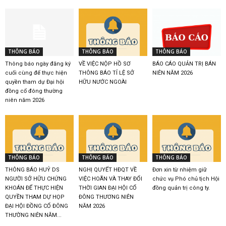
THÔNG BÁO
THÔNG BÁO
THÔNG BÁO
Thông báo ngày đăng ký
VỀ VIỆC NỘP HỒ SƠ
BÁO CÁO QUẢN TRỊ BÁN
cuối cùng để thực hiện
THÔNG BÁO TỈ LỆ SỞ
NIÊN NĂM 2026
quyền tham dự Đại hội
HỮU NƯỚC NGOÀI
đồng cổ đông thường
niên năm 2026
THÔNG BÁO
THÔNG BÁO
THÔNG BÁO
THÔNG BÁO HUỶ DS
NGHỊ QUYẾT HĐQT VỀ
Đơn xin từ nhiệm giữ
NGƯỜI SỞ HỮU CHỨNG
VIỆC HOÃN VÀ THAY ĐỔI
chức vụ Phó chủ tịch Hội
KHOÁN ĐỂ THỰC HIỆN
THỜI GIAN ĐẠI HỘI CỔ
đồng quản trị công ty.
QUYỀN THAM DỰ HỌP
ĐÔNG THƯƠNG NIÊN
ĐẠI HỘI ĐỒNG CỔ ĐÔNG
NĂM 2026
THƯỜNG NIÊN NĂM...