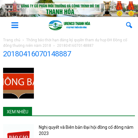
Trang chủ
Thông báo thời hạn đăng ký quyền tham dự họp ĐH Đồng cổ
đông thường niên năm 2018
20180416070148887
20180416070148887
XEM NHIỀU
Nghị quyết và Biên bản Đại hội đồng cổ đông năm
2023