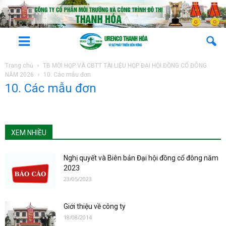
Trang chủ
TB MỜI HỌP VÀ CBTT TÀI LIỆU HỌP ĐẠI HỘI ĐỒNG CỔ ĐÔNG
NĂM 2026
10. Các mẫu đơn
10. Các mẫu đơn
XEM NHIỀU
Nghị quyết và Biên bản Đại hội đồng cổ đông năm
2023
23/05/2023
Giới thiệu về công ty
18/08/2014