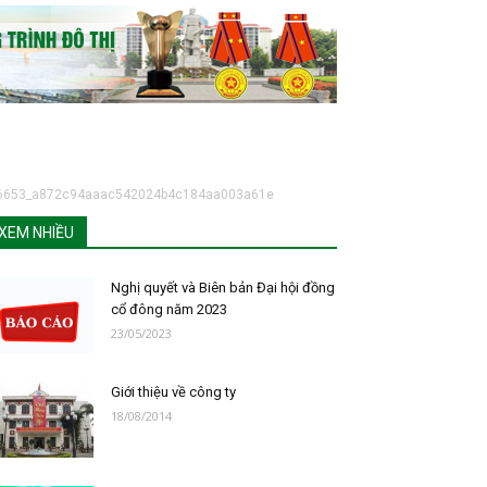
6653_a872c94aaac542024b4c184aa003a61e
XEM NHIỀU
Nghị quyết và Biên bản Đại hội đồng
cổ đông năm 2023
23/05/2023
Giới thiệu về công ty
18/08/2014