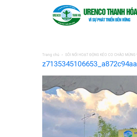
Trang chủ
SÔI NỔI HOẠT ĐỘNG KÉO CO CHÀO MỪNG 9
z7135345106653_a872c94a