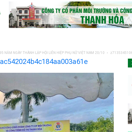
5 NĂM NGÀY THÀNH LẬP HỘI LIÊN HIỆP PHỤ NỮ VIỆT NAM 20/10
z713534510
aac542024b4c184aa003a61e