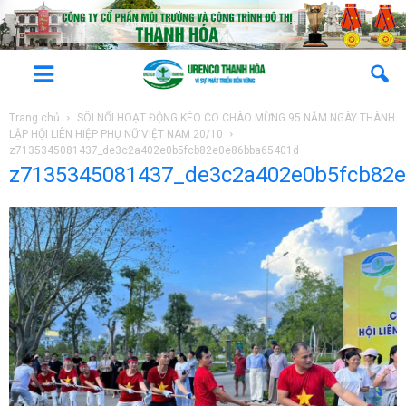
Trang chủ
SÔI NỔI HOẠT ĐỘNG KÉO CO CHÀO MỪNG 95 NĂM NGÀY THÀNH
LẬP HỘI LIÊN HIỆP PHỤ NỮ VIỆT NAM 20/10
z7135345081437_de3c2a402e0b5fcb82e0e86bba65401d
z7135345081437_de3c2a402e0b5fcb82