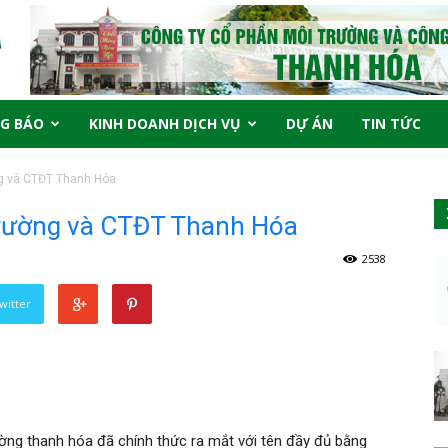
G BÁO
KINH DOANH DỊCH VỤ
DỰ ÁN
TIN TỨC
ng và CTĐT Thanh Hóa
 trường và CTĐT Thanh Hóa
2538
witter
ờng thanh hóa đã chính thức ra mắt với tên đầy đủ bằng