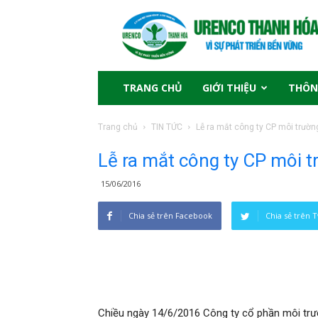
TRANG CHỦ
GIỚI THIỆU
THÔN
Trang chủ
TIN TỨC
Lễ ra mắt công ty CP môi trườ
Lễ ra mắt công ty CP môi
15/06/2016
Chia sẻ trên Facebook
Chia sẻ trên T
Chiều ngày 14/6/2016 Công ty cổ phần môi trư