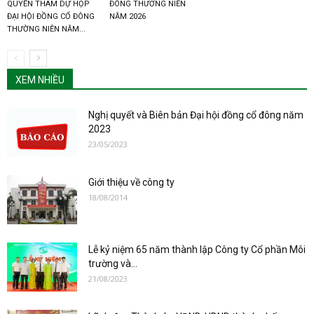
QUYỀN THAM DỰ HỌP
ĐÔNG THƯƠNG NIÊN
ĐẠI HỘI ĐỒNG CỔ ĐÔNG
NĂM 2026
THƯỜNG NIÊN NĂM...
XEM NHIỀU
Nghị quyết và Biên bản Đại hội đồng cổ đông năm
2023
23/05/2023
Giới thiệu về công ty
18/08/2014
Lễ kỷ niệm 65 năm thành lập Công ty Cổ phần Môi
trường và...
21/08/2023