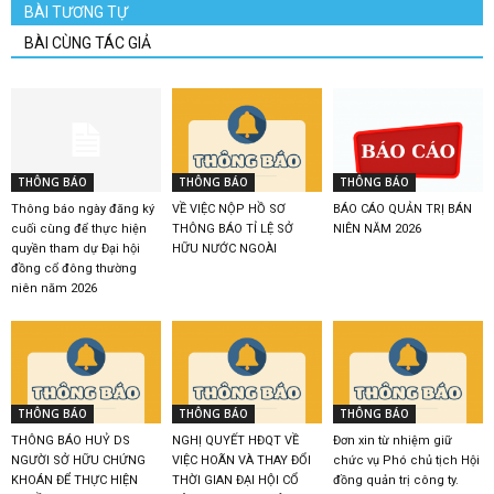
BÀI TƯƠNG TỰ
BÀI CÙNG TÁC GIẢ
THÔNG BÁO
THÔNG BÁO
THÔNG BÁO
Thông báo ngày đăng ký
VỀ VIỆC NỘP HỒ SƠ
BÁO CÁO QUẢN TRỊ BÁN
cuối cùng để thực hiện
THÔNG BÁO TỈ LỆ SỞ
NIÊN NĂM 2026
quyền tham dự Đại hội
HỮU NƯỚC NGOÀI
đồng cổ đông thường
niên năm 2026
THÔNG BÁO
THÔNG BÁO
THÔNG BÁO
THÔNG BÁO HUỶ DS
NGHỊ QUYẾT HĐQT VỀ
Đơn xin từ nhiệm giữ
NGƯỜI SỞ HỮU CHỨNG
VIỆC HOÃN VÀ THAY ĐỔI
chức vụ Phó chủ tịch Hội
KHOÁN ĐỂ THỰC HIỆN
THỜI GIAN ĐẠI HỘI CỔ
đồng quản trị công ty.