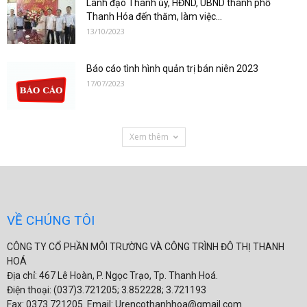
Lãnh đạo Thành ủy, HĐND, UBND thành phố
Thanh Hóa đến thăm, làm việc...
13/10/2023
Báo cáo tình hình quản trị bán niên 2023
17/07/2023
Xem thêm
VỀ CHÚNG TÔI
CÔNG TY CỔ PHẦN MÔI TRƯỜNG VÀ CÔNG TRÌNH ĐÔ THỊ THANH
HOÁ
Địa chỉ: 467 Lê Hoàn, P. Ngọc Trạo, Tp. Thanh Hoá.
Điện thoại: (037)3.721205; 3.852228; 3.721193
Fax: 0373.721205. Email: Urencothanhhoa@gmail.com