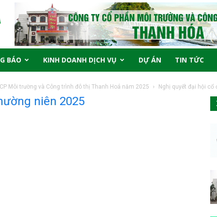
G BÁO
KINH DOANH DỊCH VỤ
DỰ ÁN
TIN TỨC
 CP Môi trường và Công trình đô thị Thanh Hoá năm 2025
Nghị quyết đại hội cổ
thường niên 2025