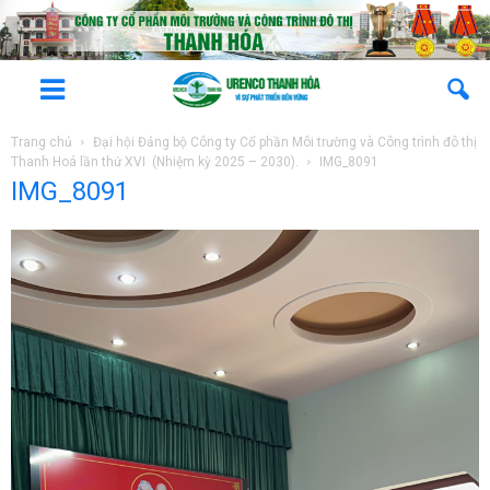
Trang chủ
Đại hội Đảng bộ Công ty Cổ phần Môi trường và Công trình đô thị
Thanh Hoá lần thứ XVI (Nhiệm kỳ 2025 – 2030).
IMG_8091
IMG_8091