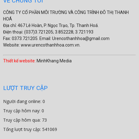
VỀ CHÚNG TÔI
CÔNG TY CỔ PHẦN MÔI TRƯỜNG VÀ CÔNG TRÌNH ĐÔ THỊ THANH
HOÁ
Địa chỉ: 467 Lê Hoàn, P. Ngọc Trạo, Tp. Thanh Hoá.
Điện thoại: (037)3.721205; 3.852228; 3.721193
Fax: 0373.721205. Email: Urencothanhhoa@gmail.com
Website: www.urencothanhhoa.com.vn.
Thiết kế website:
MinhKhang Media
LƯỢT TRUY CẬP
Người đang online: 0
Truy cập hôm nay: 0
Truy cập hôm qua: 73
Tổng lượt truy cập: 541069