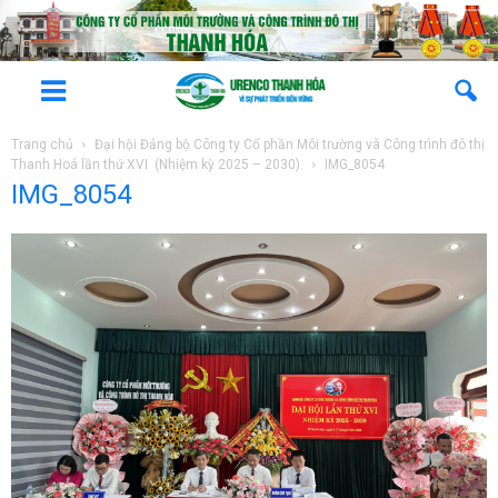
Trang chủ
Đại hội Đảng bộ Công ty Cổ phần Môi trường và Công trình đô thị
Thanh Hoá lần thứ XVI (Nhiệm kỳ 2025 – 2030).
IMG_8054
IMG_8054