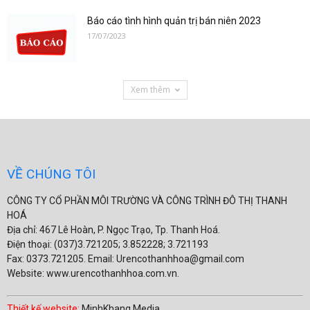
Báo cáo tình hình quản trị bán niên 2023
17/07/2023
Xem thêm
VỀ CHÚNG TÔI
CÔNG TY CỔ PHẦN MÔI TRƯỜNG VÀ CÔNG TRÌNH ĐÔ THỊ THANH
HOÁ
Địa chỉ: 467 Lê Hoàn, P. Ngọc Trạo, Tp. Thanh Hoá.
Điện thoại: (037)3.721205; 3.852228; 3.721193
Fax: 0373.721205. Email: Urencothanhhoa@gmail.com
Website: www.urencothanhhoa.com.vn.
Thiết kế website:
MinhKhang Media