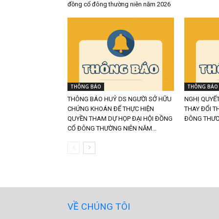
đồng cổ đông thường niên năm 2026
THÔNG BÁO
THÔNG BÁO
THÔNG BÁO HUỶ DS NGƯỜI SỞ HỮU
NGHỊ QUYẾT
CHỨNG KHOÁN ĐỂ THỰC HIỆN
THAY ĐỔI TH
QUYỀN THAM DỰ HỌP ĐẠI HỘI ĐỒNG
ĐÔNG THƯƠ
CỔ ĐÔNG THƯỜNG NIÊN NĂM...
VỀ CHÚNG TÔI