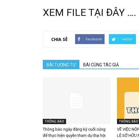
XEM FILE TẠI ĐÂY ….
CHIA SẺ
Facebook
Twitter
BÀI TƯƠNG TỰ
BÀI CÙNG TÁC GIẢ
THÔNG BÁO
THÔNG BÁO
Thông báo ngày đăng ký cuối cùng
VỀ VIỆC NỘ
để thực hiện quyền tham dự Đại hội
LỆ SỞ HỮU