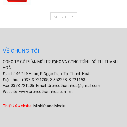
Xem thêm
VỀ CHÚNG TÔI
CÔNG TY CỔ PHẦN MÔI TRƯỜNG VÀ CÔNG TRÌNH ĐÔ THỊ THANH
HOÁ
Địa chỉ: 467 Lê Hoàn, P. Ngọc Trạo, Tp. Thanh Hoá.
Điện thoại: (037)3.721205; 3.852228; 3.721193
Fax: 0373.721205. Email: Urencothanhhoa@gmail.com
Website: www.urencothanhhoa.com.vn.
Thiết kế website:
MinhKhang Media