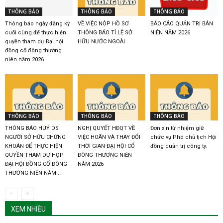
THÔNG BÁO
THÔNG BÁO
THÔNG BÁO
Thông báo ngày đăng ký
VỀ VIỆC NỘP HỒ SƠ
BÁO CÁO QUẢN TRỊ BÁN
cuối cùng để thực hiện
THÔNG BÁO TỈ LỆ SỞ
NIÊN NĂM 2026
quyền tham dự Đại hội
HỮU NƯỚC NGOÀI
đồng cổ đông thường
niên năm 2026
THÔNG BÁO
THÔNG BÁO
THÔNG BÁO
THÔNG BÁO HUỶ DS
NGHỊ QUYẾT HĐQT VỀ
Đơn xin từ nhiệm giữ
NGƯỜI SỞ HỮU CHỨNG
VIỆC HOÃN VÀ THAY ĐỔI
chức vụ Phó chủ tịch Hội
KHOÁN ĐỂ THỰC HIỆN
THỜI GIAN ĐẠI HỘI CỔ
đồng quản trị công ty.
QUYỀN THAM DỰ HỌP
ĐÔNG THƯƠNG NIÊN
ĐẠI HỘI ĐỒNG CỔ ĐÔNG
NĂM 2026
THƯỜNG NIÊN NĂM...
XEM NHIỀU