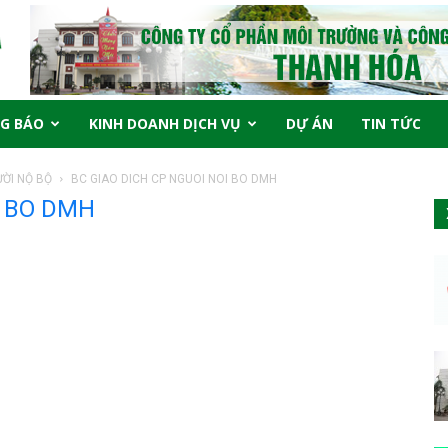
G BÁO
KINH DOANH DỊCH VỤ
DỰ ÁN
TIN TỨC
ỜI NỘ BỘ
BC GIAO DICH CP NGUOI NOI BO DMH
I BO DMH