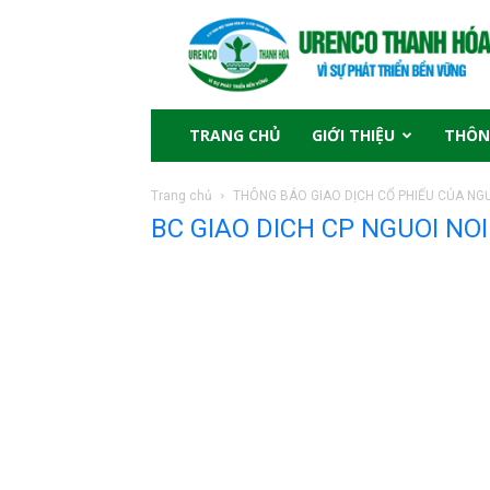
TRANG CHỦ
GIỚI THIỆU
THÔN
Trang chủ
THÔNG BÁO GIAO DỊCH CỔ PHIẾU CỦA NGƯ
BC GIAO DICH CP NGUOI NO