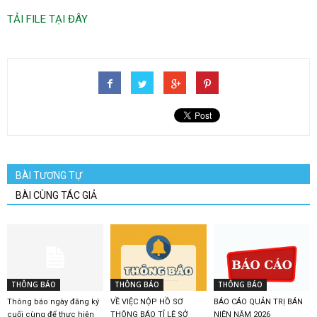
TẢI FILE TẠI ĐÂY
BÀI TƯƠNG TỰ
BÀI CÙNG TÁC GIẢ
THÔNG BÁO
THÔNG BÁO
THÔNG BÁO
Thông báo ngày đăng ký
VỀ VIỆC NỘP HỒ SƠ
BÁO CÁO QUẢN TRỊ BÁN
cuối cùng để thực hiện
THÔNG BÁO TỈ LỆ SỞ
NIÊN NĂM 2026