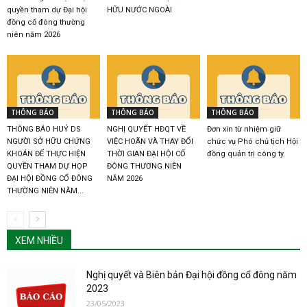
quyền tham dự Đại hội
HỮU NƯỚC NGOÀI
đồng cổ đông thường
niên năm 2026
THÔNG BÁO
THÔNG BÁO
THÔNG BÁO
THÔNG BÁO HUỶ DS
NGHỊ QUYẾT HĐQT VỀ
Đơn xin từ nhiệm giữ
NGƯỜI SỞ HỮU CHỨNG
VIỆC HOÃN VÀ THAY ĐỔI
chức vụ Phó chủ tịch Hội
KHOÁN ĐỂ THỰC HIỆN
THỜI GIAN ĐẠI HỘI CỔ
đồng quản trị công ty.
QUYỀN THAM DỰ HỌP
ĐÔNG THƯƠNG NIÊN
ĐẠI HỘI ĐỒNG CỔ ĐÔNG
NĂM 2026
THƯỜNG NIÊN NĂM...
XEM NHIỀU
Nghị quyết và Biên bản Đại hội đồng cổ đông năm
2023
23/05/2023