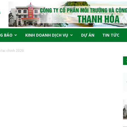
G BÁO
KINH DOANH DỊCH VỤ
DỰ ÁN
TIN TỨC
 tai chinh 2020