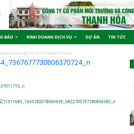
G BÁO
KINH DOANH DỊCH VỤ
DỰ ÁN
TIN TỨC
44564362455544_7367677730806370724_n
44_7367677730806370724_n