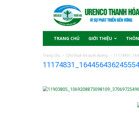
TRANG CHỦ
GIỚI THIỆU
THÔN
Trang chủ
Cho thuê Xe quét đường
11174831_16
11174831_16445643624555