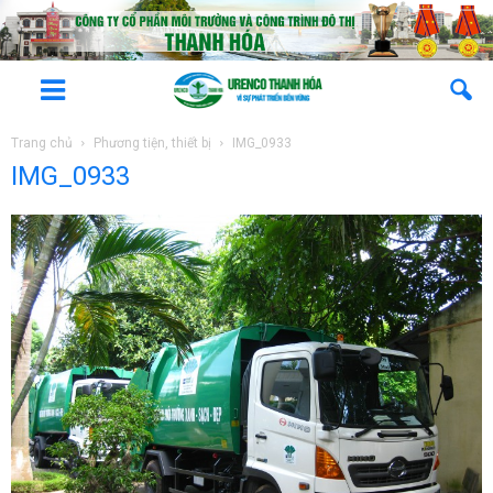
Trang chủ
Phương tiện, thiết bị
IMG_0933
IMG_0933