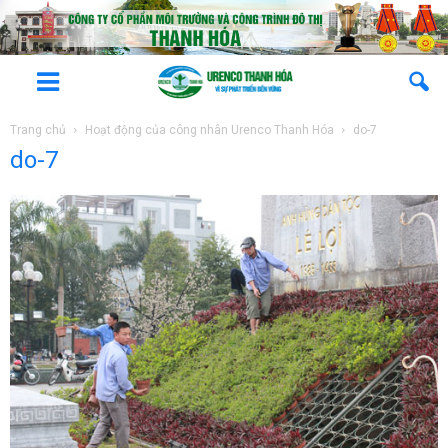
Trang chủ
Hoạt động của công nhân Urenco Thanh Hóa
do-7
do-7