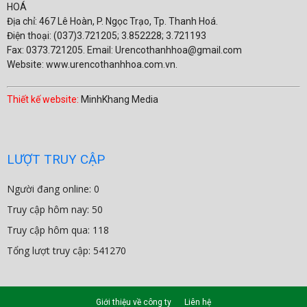
HOÁ
Địa chỉ: 467 Lê Hoàn, P. Ngọc Trạo, Tp. Thanh Hoá.
Điện thoại: (037)3.721205; 3.852228; 3.721193
Fax: 0373.721205. Email: Urencothanhhoa@gmail.com
Website: www.urencothanhhoa.com.vn.
Thiết kế website:
MinhKhang Media
LƯỢT TRUY CẬP
Người đang online: 0
Truy cập hôm nay: 50
Truy cập hôm qua: 118
Tổng lượt truy cập: 541270
Giới thiệu về công ty
Liên hệ