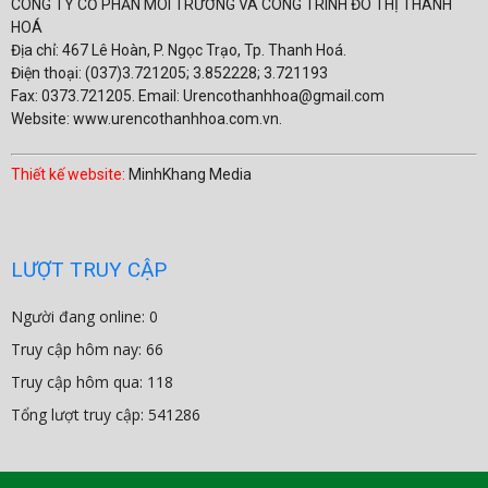
CÔNG TY CỔ PHẦN MÔI TRƯỜNG VÀ CÔNG TRÌNH ĐÔ THỊ THANH
HOÁ
Địa chỉ: 467 Lê Hoàn, P. Ngọc Trạo, Tp. Thanh Hoá.
Điện thoại: (037)3.721205; 3.852228; 3.721193
Fax: 0373.721205. Email: Urencothanhhoa@gmail.com
Website: www.urencothanhhoa.com.vn.
Thiết kế website:
MinhKhang Media
LƯỢT TRUY CẬP
Người đang online: 0
Truy cập hôm nay: 66
Truy cập hôm qua: 118
Tổng lượt truy cập: 541286