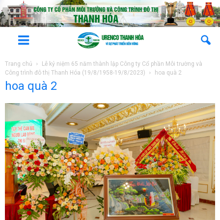
Trang chủ
Lễ kỷ niệm 65 năm thành lập Công ty Cổ phần Môi trường và
Công trình đô thị Thanh Hóa (19/8/1958-19/8/2023)
hoa quà 2
hoa quà 2